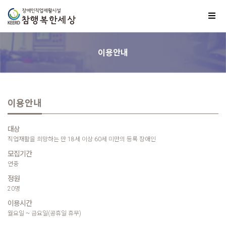
이용안내
이용안내
대
상
직업재활을 희망하는 만 18세 이상 60세 미만의 등록 장애인
모
집
기
간
연중
정
원
20명
이
용
시
간
월요일 ~ 금요일(공휴일 휴무)